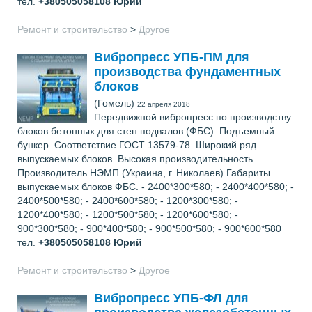
тел.
+380505058108
Юрий
Ремонт и строительство
>
Другое
Вибропресс УПБ-ПМ для
производства фундаментных
блоков
(Гомель)
22 апреля 2018
Передвижной вибропресс по производству
блоков бетонных для стен подвалов (ФБС). Подъемный
бункер. Соответствие ГОСТ 13579-78. Широкий ряд
выпускаемых блоков. Высокая производительность.
Производитель НЭМП (Украина, г. Николаев) Габариты
выпускаемых блоков ФБС. - 2400*300*580; - 2400*400*580; -
2400*500*580; - 2400*600*580; - 1200*300*580; -
1200*400*580; - 1200*500*580; - 1200*600*580; -
900*300*580; - 900*400*580; - 900*500*580; - 900*600*580
тел.
+380505058108
Юрий
Ремонт и строительство
>
Другое
Вибропресс УПБ-ФЛ для