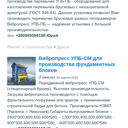
производства перемычек УПБ-ПБ - оборудование для
изготовления перемычек брусковых с ненапрягаемой
арматурой (ГОСТ 948-84). Данная установка позволит Вам
производить перемычки брусковые разных типоразмеров.
Вибропресс УПБ-ПБ — надёжная установка с большой
производительностью.
тел.
+380505058108
Юрий
Ремонт и строительство
>
Другое
Вибропресс УПБ-СМ для
производства фундаментных
блоков
(Гомель)
30 апреля 2018
Передвижной вибропресс УПБ-СМ
(стационарный бункер). Высокая производительность.
Загрузка вибропресса производится с помощью
фронтального погрузчика или краном, с применением
строительной бадьи для бетона. Производитель НЭМП
(Украина, г. Николаев) Габариты выпускаемых блоков: -
2400*300,400,500,600*580; - 1200*300,400,500,600*580; -
900*300,400,500,600*580; - 600*300,400,500,600*580