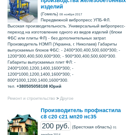
производства железобетонных
изделий
(Гомель)
08 ноября 2017
Передвижной вибропресс УПБ-ФЛ.
Высокая производительность. Универсальный вибропресс-
переход на изготовление одного из видов изделий (блоки
ФБС или плиты ФЛ) - без дополнительных затрат.
Производитель НЭМП (Украина, г. Николаев) Габариты
выпускаемых блоков ФБС: - 2400*300,400,500,600*300; -
1200*300,400,500,600*300; - 900*300,400,500,600*300.
Габариты выпускаемых плит ФЛ: -
2400*1000,1200,1400,1600*300; -
1200*1000,1200,1400,1600*300; -
800*1000,1200,1400,1600*300.
тел.
+380505058108
Юрий
Ремонт и строительство
>
Другое
Производитель профнастила
с8 с20 с21 мп20 нс35
200 руб.
(Брестская область)
01
декабря 2014