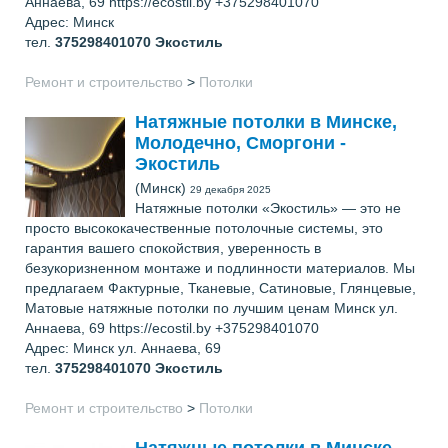
Аннаева, 69 https://ecostil.by +375298401070
Адрес: Минск
тел.
375298401070
Экостиль
Ремонт и строительство
>
Потолки
Натяжные потолки в Минске,
Молодечно, Сморгони -
Экостиль
(Минск)
29 декабря 2025
Натяжные потолки «Экостиль» — это не
просто высококачественные потолочные системы, это
гарантия вашего спокойствия, уверенность в
безукоризненном монтаже и подлинности материалов. Мы
предлагаем Фактурные, Тканевые, Сатиновые, Глянцевые,
Матовые натяжные потолки по лучшим ценам Минск ул.
Аннаева, 69 https://ecostil.by +375298401070
Адрес: Минск ул. Аннаева, 69
тел.
375298401070
Экостиль
Ремонт и строительство
>
Потолки
Натяжные потолки в Минске,