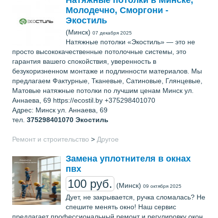
Молодечно, Сморгони -
Экостиль
(Минск)
07 декабря 2025
Натяжные потолки «Экостиль» — это не
просто высококачественные потолочные системы, это
гарантия вашего спокойствия, уверенность в
безукоризненном монтаже и подлинности материалов. Мы
предлагаем Фактурные, Тканевые, Сатиновые, Глянцевые,
Матовые натяжные потолки по лучшим ценам Минск ул.
Аннаева, 69 https://ecostil.by +375298401070
Адрес: Минск ул. Аннаева, 69
тел.
375298401070
Экостиль
Ремонт и строительство
>
Другое
Замена уплотнителя в окнах
пвх
100 руб.
(Минск)
09 октября 2025
Дует, не закрывается, ручка сломалась? Не
спешите менять окно! Наш сервис
предлагает профессиональный ремонт и регулировку окон.